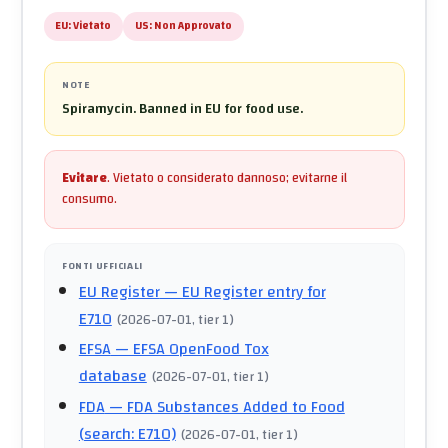
EU:
Vietato
US:
Non Approvato
NOTE
Spiramycin. Banned in EU for food use.
Evitare
.
Vietato o considerato dannoso; evitarne il
consumo.
FONTI UFFICIALI
EU Register
— EU Register entry for
E710
(
2026-07-01
, tier 1
)
EFSA
— EFSA OpenFood Tox
database
(
2026-07-01
, tier 1
)
FDA
— FDA Substances Added to Food
(search: E710)
(
2026-07-01
, tier 1
)