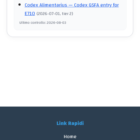
Codex Alimentarius
— Codex GSFA entry for
E710
(
2026-07-01
, tier 2
)
Ultimo controllo
:
2026-08-03
Link Rapidi
Home