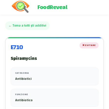
FoodReveal
←
Torna a tutti gli additivi
E710
❌
EVITARE
Spiramycins
CATEGORIA
Antibiotici
FUNZIONE
Antibiotico