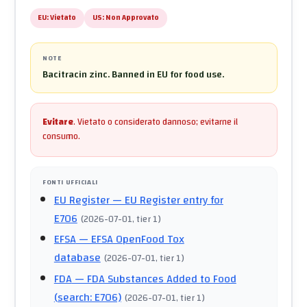
EU:
Vietato
US:
Non Approvato
NOTE
Bacitracin zinc. Banned in EU for food use.
Evitare
.
Vietato o considerato dannoso; evitarne il
consumo.
FONTI UFFICIALI
EU Register
— EU Register entry for
E706
(
2026-07-01
, tier 1
)
EFSA
— EFSA OpenFood Tox
database
(
2026-07-01
, tier 1
)
FDA
— FDA Substances Added to Food
(search: E706)
(
2026-07-01
, tier 1
)