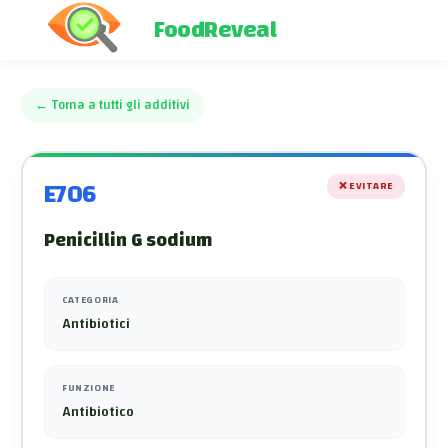
FoodReveal
←
Torna a tutti gli additivi
E706
❌
EVITARE
Penicillin G sodium
CATEGORIA
Antibiotici
FUNZIONE
Antibiotico