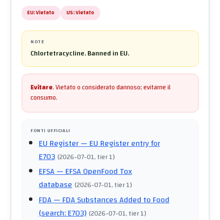
EU:
Vietato
US:
Vietato
NOTE
Chlortetracycline. Banned in EU.
Evitare
.
Vietato o considerato dannoso; evitarne il
consumo.
FONTI UFFICIALI
EU Register
— EU Register entry for
E703
(
2026-07-01
, tier 1
)
EFSA
— EFSA OpenFood Tox
database
(
2026-07-01
, tier 1
)
FDA
— FDA Substances Added to Food
(search: E703)
(
2026-07-01
, tier 1
)