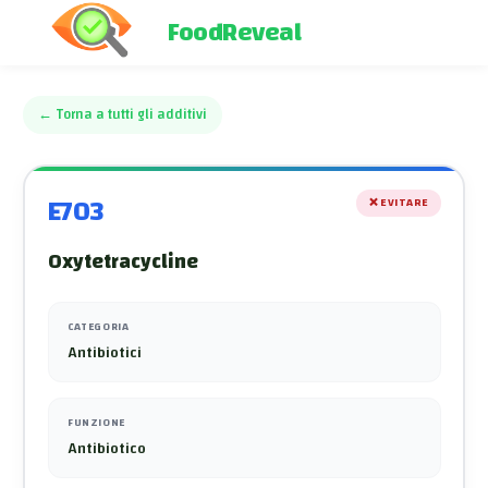
FoodReveal
←
Torna a tutti gli additivi
E703
❌
EVITARE
Oxytetracycline
CATEGORIA
Antibiotici
FUNZIONE
Antibiotico