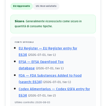
EU:
Approvato
US:
Non valutato
Sicuro
.
Generalmente riconosciuto come sicuro in
quantità di consumo tipiche.
FONTI UFFICIALI
EU Register
— EU Register entry for
E634
(
2026-07-01
, tier 1
)
EFSA
— EFSA OpenFood Tox
database
(
2026-07-01
, tier 1
)
FDA
— FDA Substances Added to Food
(search: E634)
(
2026-07-01
, tier 1
)
Codex Alimentarius
— Codex GSFA entry for
E634
(
2026-07-01
, tier 2
)
Ultimo controllo
:
2026-08-03