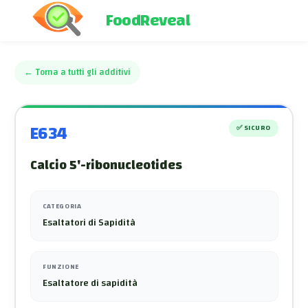
FoodReveal
←
Torna a tutti gli additivi
E634
✅
SICURO
Calcio 5'-ribonucleotides
CATEGORIA
Esaltatori di Sapidità
FUNZIONE
Esaltatore di sapidità