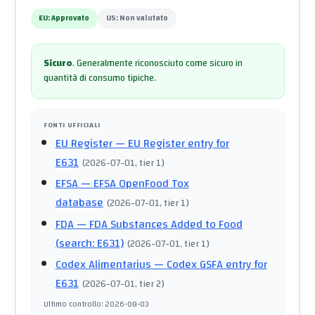
EU:
Approvato
US:
Non valutato
Sicuro
.
Generalmente riconosciuto come sicuro in
quantità di consumo tipiche.
FONTI UFFICIALI
EU Register
— EU Register entry for
E631
(
2026-07-01
, tier 1
)
EFSA
— EFSA OpenFood Tox
database
(
2026-07-01
, tier 1
)
FDA
— FDA Substances Added to Food
(search: E631)
(
2026-07-01
, tier 1
)
Codex Alimentarius
— Codex GSFA entry for
E631
(
2026-07-01
, tier 2
)
Ultimo controllo
:
2026-08-03