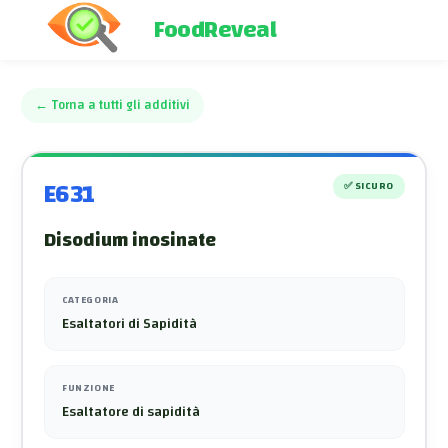
FoodReveal
←
Torna a tutti gli additivi
E631
✅
SICURO
Disodium inosinate
CATEGORIA
Esaltatori di Sapidità
FUNZIONE
Esaltatore di sapidità