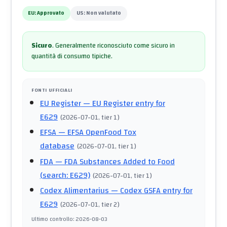
EU:
Approvato
US:
Non valutato
Sicuro
.
Generalmente riconosciuto come sicuro in
quantità di consumo tipiche.
FONTI UFFICIALI
EU Register
— EU Register entry for
E629
(
2026-07-01
, tier 1
)
EFSA
— EFSA OpenFood Tox
database
(
2026-07-01
, tier 1
)
FDA
— FDA Substances Added to Food
(search: E629)
(
2026-07-01
, tier 1
)
Codex Alimentarius
— Codex GSFA entry for
E629
(
2026-07-01
, tier 2
)
Ultimo controllo
:
2026-08-03