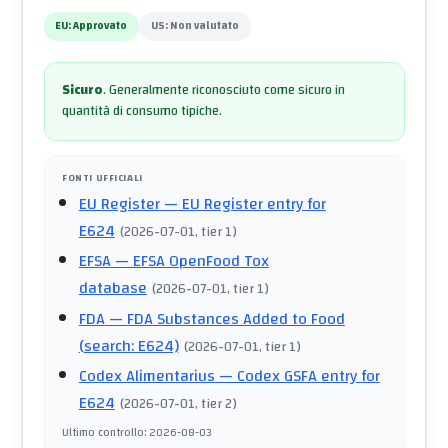
EU:
Approvato
US:
Non valutato
Sicuro
.
Generalmente riconosciuto come sicuro in
quantità di consumo tipiche.
FONTI UFFICIALI
EU Register
— EU Register entry for
E624
(
2026-07-01
, tier 1
)
EFSA
— EFSA OpenFood Tox
database
(
2026-07-01
, tier 1
)
FDA
— FDA Substances Added to Food
(search: E624)
(
2026-07-01
, tier 1
)
Codex Alimentarius
— Codex GSFA entry for
E624
(
2026-07-01
, tier 2
)
Ultimo controllo
:
2026-08-03