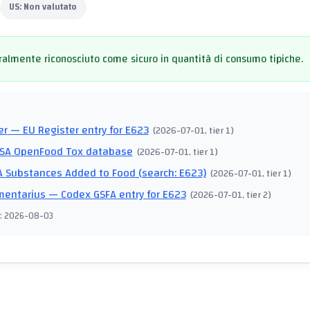
US:
Non valutato
almente riconosciuto come sicuro in quantità di consumo tipiche.
I
er
— EU Register entry for E623
(
2026-07-01
, tier 1
)
SA OpenFood Tox database
(
2026-07-01
, tier 1
)
 Substances Added to Food (search: E623)
(
2026-07-01
, tier 1
)
mentarius
— Codex GSFA entry for E623
(
2026-07-01
, tier 2
)
:
2026-08-03