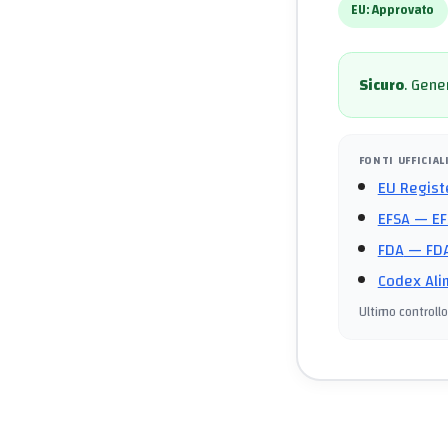
EU:
Approvato
Sicuro
.
Gener
FONTI UFFICIAL
EU Regist
EFSA
— EF
FDA
— FDA
Codex Ali
Ultimo controllo