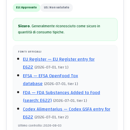
EU:
Approvato
US:
Non valutato
Sicuro
.
Generalmente riconosciuto come sicuro in
quantità di consumo tipiche.
FONTI UFFICIALI
EU Register
— EU Register entry for
E622
(
2026-07-01
, tier 1
)
EFSA
— EFSA OpenFood Tox
database
(
2026-07-01
, tier 1
)
FDA
— FDA Substances Added to Food
(search: E622)
(
2026-07-01
, tier 1
)
Codex Alimentarius
— Codex GSFA entry for
E622
(
2026-07-01
, tier 2
)
Ultimo controllo
:
2026-08-03