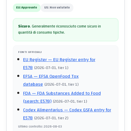
EU:
Approvato
US:
Non valutato
Sicuro
.
Generalmente riconosciuto come sicuro in
quantità di consumo tipiche.
FONTI UFFICIALI
EU Register
— EU Register entry for
E578
(
2026-07-01
, tier 1
)
EFSA
— EFSA OpenFood Tox
database
(
2026-07-01
, tier 1
)
FDA
— FDA Substances Added to Food
(search: E578)
(
2026-07-01
, tier 1
)
Codex Alimentarius
— Codex GSFA entry for
E578
(
2026-07-01
, tier 2
)
Ultimo controllo
:
2026-08-03