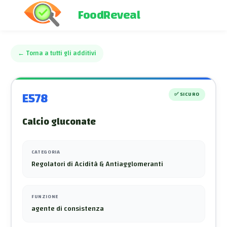
FoodReveal
←
Torna a tutti gli additivi
E578
✅
SICURO
Calcio gluconate
CATEGORIA
Regolatori di Acidità & Antiagglomeranti
FUNZIONE
agente di consistenza