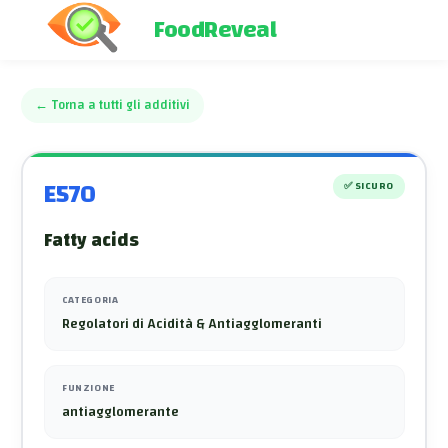
FoodReveal
←
Torna a tutti gli additivi
E570
✅
SICURO
Fatty acids
CATEGORIA
Regolatori di Acidità & Antiagglomeranti
FUNZIONE
antiagglomerante