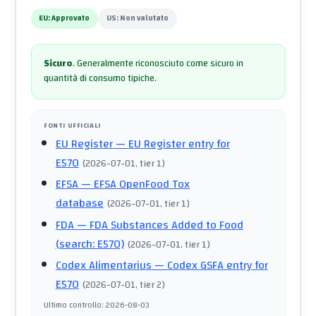
EU:
Approvato
US:
Non valutato
Sicuro
.
Generalmente riconosciuto come sicuro in
quantità di consumo tipiche.
FONTI UFFICIALI
EU Register
— EU Register entry for
E570
(
2026-07-01
, tier 1
)
EFSA
— EFSA OpenFood Tox
database
(
2026-07-01
, tier 1
)
FDA
— FDA Substances Added to Food
(search: E570)
(
2026-07-01
, tier 1
)
Codex Alimentarius
— Codex GSFA entry for
E570
(
2026-07-01
, tier 2
)
Ultimo controllo
:
2026-08-03