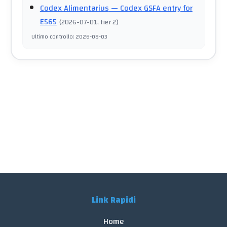
Codex Alimentarius
— Codex GSFA entry for
E565
(
2026-07-01
, tier 2
)
Ultimo controllo
:
2026-08-03
Link Rapidi
Home