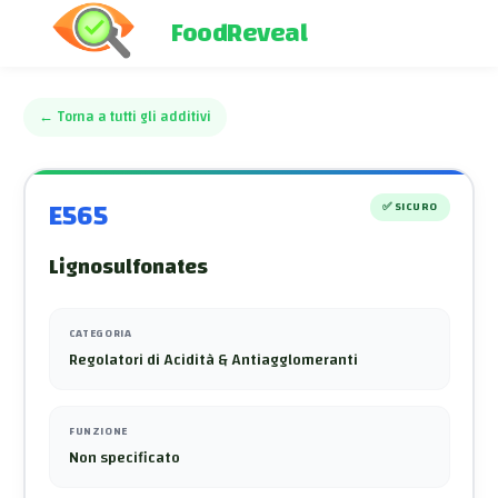
FoodReveal
←
Torna a tutti gli additivi
E565
✅
SICURO
Lignosulfonates
CATEGORIA
Regolatori di Acidità & Antiagglomeranti
FUNZIONE
Non specificato