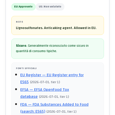
EU:
Approvato
US:
Non valutato
NOTE
Lignosulfonates. Anticaking agent. Allowed in EU.
Sicuro
.
Generalmente riconosciuto come sicuro in
quantità di consumo tipiche.
FONTI UFFICIALI
EU Register
— EU Register entry for
E565
(
2026-07-01
, tier 1
)
EFSA
— EFSA OpenFood Tox
database
(
2026-07-01
, tier 1
)
FDA
— FDA Substances Added to Food
(search: E565)
(
2026-07-01
, tier 1
)