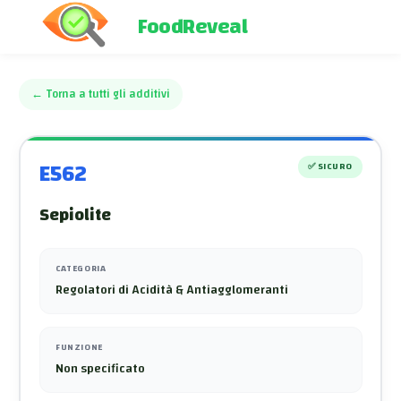
FoodReveal
←
Torna a tutti gli additivi
E562
✅
SICURO
Sepiolite
CATEGORIA
Regolatori di Acidità & Antiagglomeranti
FUNZIONE
Non specificato