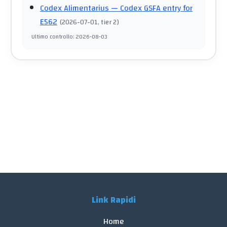
Codex Alimentarius
— Codex GSFA entry for
E562
(
2026-07-01
, tier 2
)
Ultimo controllo
:
2026-08-03
Link Rapidi
Home