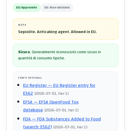
EU:
Approvato
US:
Non valutato
NOTE
Sepiolite. Anticaking agent. Allowed in EU.
Sicuro
.
Generalmente riconosciuto come sicuro in
quantità di consumo tipiche.
FONTI UFFICIALI
EU Register
— EU Register entry for
E562
(
2026-07-01
, tier 1
)
EFSA
— EFSA OpenFood Tox
database
(
2026-07-01
, tier 1
)
FDA
— FDA Substances Added to Food
(search: E562)
(
2026-07-01
, tier 1
)