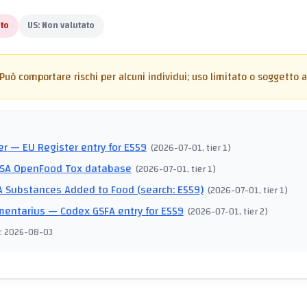
to
US:
Non valutato
Può comportare rischi per alcuni individui; uso limitato o soggetto a 
I
er
— EU Register entry for E559
(
2026-07-01
, tier 1
)
SA OpenFood Tox database
(
2026-07-01
, tier 1
)
 Substances Added to Food (search: E559)
(
2026-07-01
, tier 1
)
mentarius
— Codex GSFA entry for E559
(
2026-07-01
, tier 2
)
:
2026-08-03