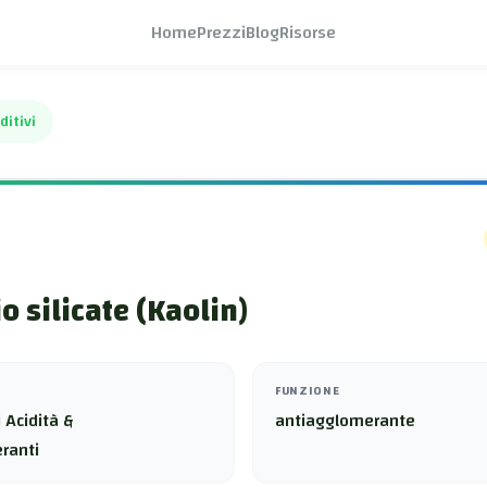
Home
Prezzi
Blog
Risorse
ditivi
o silicate (Kaolin)
FUNZIONE
 Acidità &
antiagglomerante
ranti