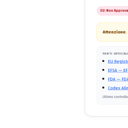
EU:
Non Approva
Attenzione
.
FONTI UFFICIAL
EU Regist
EFSA
— EF
FDA
— FDA
Codex Ali
Ultimo controllo