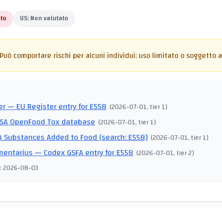
to
US:
Non valutato
Può comportare rischi per alcuni individui; uso limitato o soggetto a 
I
er
— EU Register entry for E558
(
2026-07-01
, tier 1
)
SA OpenFood Tox database
(
2026-07-01
, tier 1
)
 Substances Added to Food (search: E558)
(
2026-07-01
, tier 1
)
mentarius
— Codex GSFA entry for E558
(
2026-07-01
, tier 2
)
:
2026-08-03