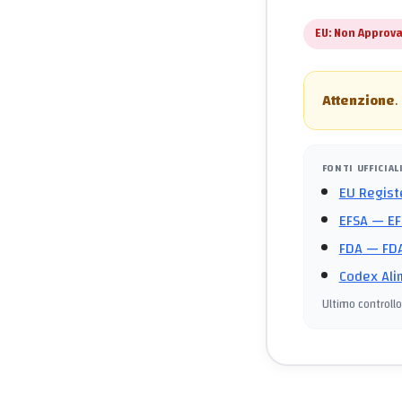
EU:
Non Approva
Attenzione
.
FONTI UFFICIAL
EU Regist
EFSA
— EF
FDA
— FDA
Codex Ali
Ultimo controllo