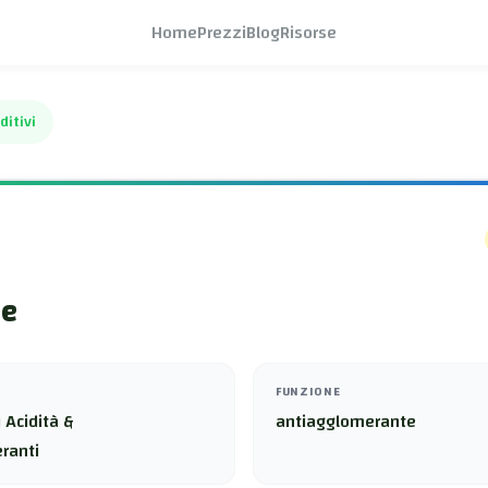
Home
Prezzi
Blog
Risorse
ditivi
te
FUNZIONE
 Acidità &
antiagglomerante
ranti