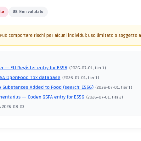
to
US:
Non valutato
Può comportare rischi per alcuni individui; uso limitato o soggetto a 
I
er
— EU Register entry for E556
(
2026-07-01
, tier 1
)
SA OpenFood Tox database
(
2026-07-01
, tier 1
)
 Substances Added to Food (search: E556)
(
2026-07-01
, tier 1
)
mentarius
— Codex GSFA entry for E556
(
2026-07-01
, tier 2
)
:
2026-08-03