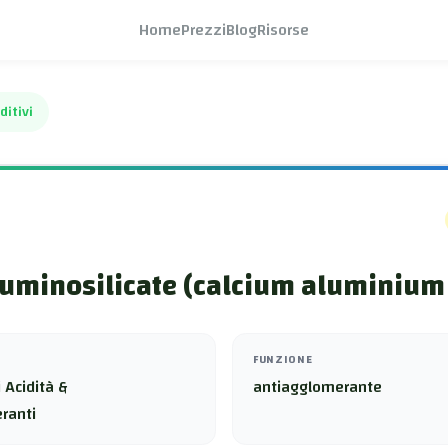
Home
Prezzi
Blog
Risorse
ditivi
luminosilicate (calcium aluminium 
FUNZIONE
 Acidità &
antiagglomerante
ranti