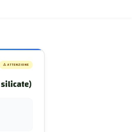
⚠️
ATTENZIONE
silicate)