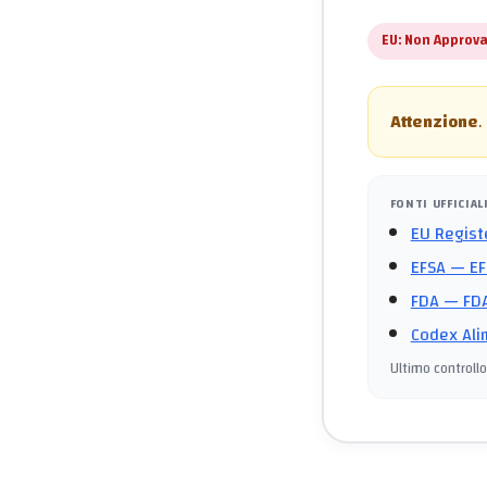
EU:
Non Approva
Attenzione
.
FONTI UFFICIAL
EU Regist
EFSA
— EF
FDA
— FDA
Codex Ali
Ultimo controllo