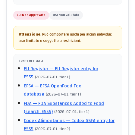
EU:
Non Approvato
US:
Non valutato
Attenzione
.
Può comportare rischi per alcuni individui;
uso limitato o soggetto a restrizioni.
FONTI UFFICIALI
EU Register
— EU Register entry for
E555
(
2026-07-01
, tier 1
)
EFSA
— EFSA OpenFood Tox
database
(
2026-07-01
, tier 1
)
FDA
— FDA Substances Added to Food
(search: E555)
(
2026-07-01
, tier 1
)
Codex Alimentarius
— Codex GSFA entry for
E555
(
2026-07-01
, tier 2
)