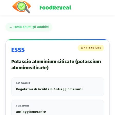
FoodReveal
←
Torna a tutti gli additivi
E555
⚠️
ATTENZIONE
Potassio aluminium silicate (potassium
aluminosilicate)
CATEGORIA
Regolatori di Acidità & Antiagglomeranti
FUNZIONE
antiagglomerante