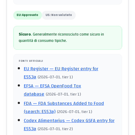
EU:
Approvato
US:
Non valutato
Sicuro
.
Generalmente riconosciuto come sicuro in
quantità di consumo tipiche.
FONTI UFFICIALI
EU Register
— EU Register entry for
E553a
(
2026-07-01
, tier 1
)
EFSA
— EFSA OpenFood Tox
database
(
2026-07-01
, tier 1
)
FDA
— FDA Substances Added to Food
(search: E553a)
(
2026-07-01
, tier 1
)
Codex Alimentarius
— Codex GSFA entry for
E553a
(
2026-07-01
, tier 2
)