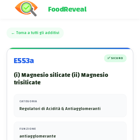
FoodReveal
←
Torna a tutti gli additivi
E553a
✅
SICURO
(i) Magnesio silicate (ii) Magnesio
trisilicate
CATEGORIA
Regolatori di Acidità & Antiagglomeranti
FUNZIONE
antiagglomerante