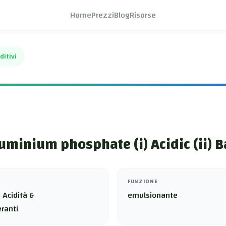
Home
Prezzi
Blog
Risorse
ditivi
uminium phosphate (i) Acidic (ii) B
FUNZIONE
 Acidità &
emulsionante
ranti