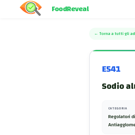
FoodReveal
←
Torna a tutti gli ad
E541
Sodio al
CATEGORIA
Regolatori di
Antiagglome