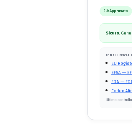
EU:
Approvato
Sicuro
.
Gener
FONTI UFFICIAL
EU Regist
EFSA
— EF
FDA
— FDA
Codex Ali
Ultimo controllo