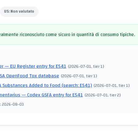
US:
Non valutato
almente riconosciuto come sicuro in quantità di consumo tipiche.
I
er
— EU Register entry for E541
(
2026-07-01
, tier 1
)
SA OpenFood Tox database
(
2026-07-01
, tier 1
)
 Substances Added to Food (search: E541)
(
2026-07-01
, tier 1
)
mentarius
— Codex GSFA entry for E541
(
2026-07-01
, tier 2
)
:
2026-08-03