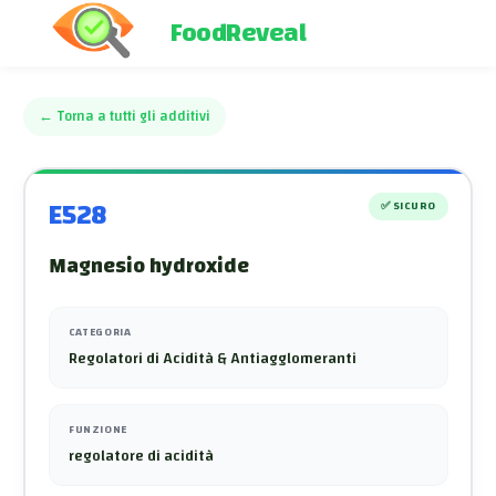
FoodReveal
←
Torna a tutti gli additivi
E528
✅
SICURO
Magnesio hydroxide
CATEGORIA
Regolatori di Acidità & Antiagglomeranti
FUNZIONE
regolatore di acidità