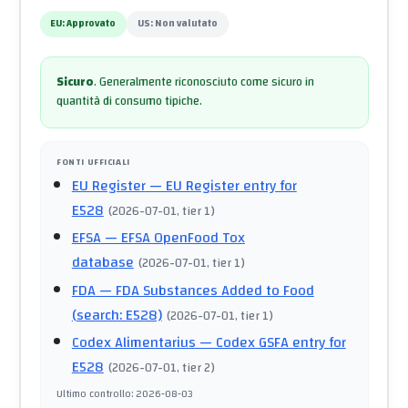
EU:
Approvato
US:
Non valutato
Sicuro
.
Generalmente riconosciuto come sicuro in
quantità di consumo tipiche.
FONTI UFFICIALI
EU Register
— EU Register entry for
E528
(
2026-07-01
, tier 1
)
EFSA
— EFSA OpenFood Tox
database
(
2026-07-01
, tier 1
)
FDA
— FDA Substances Added to Food
(search: E528)
(
2026-07-01
, tier 1
)
Codex Alimentarius
— Codex GSFA entry for
E528
(
2026-07-01
, tier 2
)
Ultimo controllo
:
2026-08-03