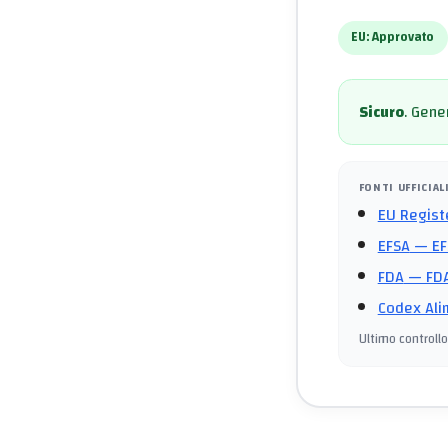
EU:
Approvato
Sicuro
.
Gener
FONTI UFFICIAL
EU Regist
EFSA
— EF
FDA
— FDA
Codex Ali
Ultimo controllo