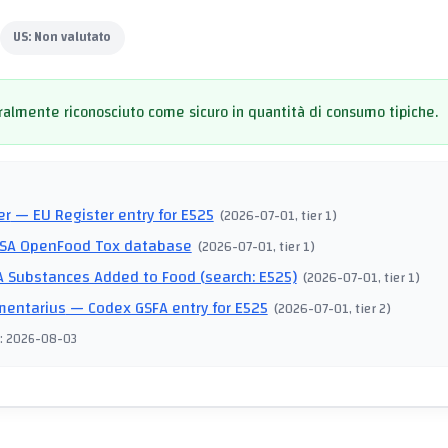
US:
Non valutato
almente riconosciuto come sicuro in quantità di consumo tipiche.
I
er
— EU Register entry for E525
(
2026-07-01
, tier 1
)
SA OpenFood Tox database
(
2026-07-01
, tier 1
)
 Substances Added to Food (search: E525)
(
2026-07-01
, tier 1
)
mentarius
— Codex GSFA entry for E525
(
2026-07-01
, tier 2
)
:
2026-08-03