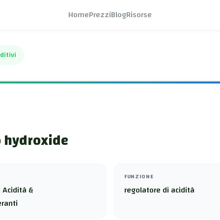
Home
Prezzi
Blog
Risorse
ditivi
o hydroxide
FUNZIONE
 Acidità &
regolatore di acidità
ranti