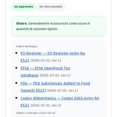
EU:
Approvato
US:
Non valutato
Sicuro
.
Generalmente riconosciuto come sicuro in
quantità di consumo tipiche.
FONTI UFFICIALI
EU Register
— EU Register entry for
E521
(
2026-07-01
, tier 1
)
EFSA
— EFSA OpenFood Tox
database
(
2026-07-01
, tier 1
)
FDA
— FDA Substances Added to Food
(search: E521)
(
2026-07-01
, tier 1
)
Codex Alimentarius
— Codex GSFA entry for
E521
(
2026-07-01
, tier 2
)
Ultimo controllo
:
2026-08-03