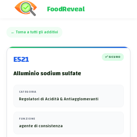
FoodReveal
←
Torna a tutti gli additivi
E521
✅
SICURO
Alluminio sodium sulfate
CATEGORIA
Regolatori di Acidità & Antiagglomeranti
FUNZIONE
agente di consistenza