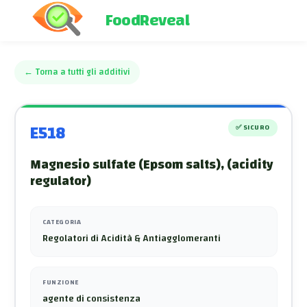
FoodReveal
←
Torna a tutti gli additivi
E518
✅
SICURO
Magnesio sulfate (Epsom salts), (acidity
regulator)
CATEGORIA
Regolatori di Acidità & Antiagglomeranti
FUNZIONE
agente di consistenza