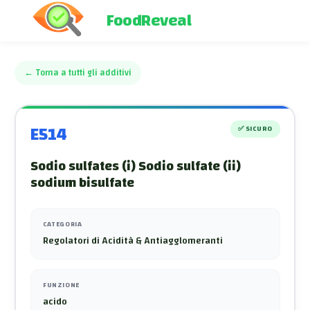
FoodReveal
←
Torna a tutti gli additivi
E514
✅
SICURO
Sodio sulfates (i) Sodio sulfate (ii)
sodium bisulfate
CATEGORIA
Regolatori di Acidità & Antiagglomeranti
FUNZIONE
acido