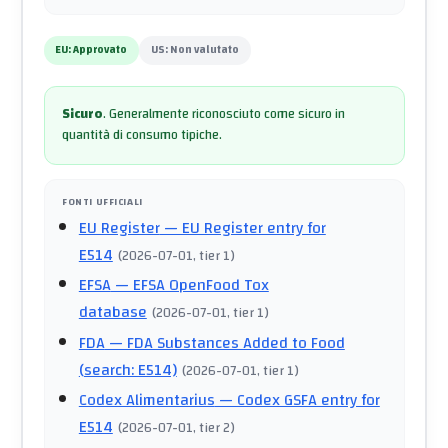
EU:
Approvato
US:
Non valutato
Sicuro
.
Generalmente riconosciuto come sicuro in
quantità di consumo tipiche.
FONTI UFFICIALI
EU Register
— EU Register entry for
E514
(
2026-07-01
, tier 1
)
EFSA
— EFSA OpenFood Tox
database
(
2026-07-01
, tier 1
)
FDA
— FDA Substances Added to Food
(search: E514)
(
2026-07-01
, tier 1
)
Codex Alimentarius
— Codex GSFA entry for
E514
(
2026-07-01
, tier 2
)