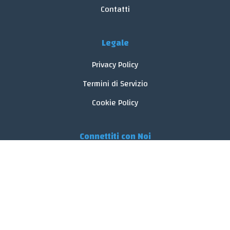
Contatti
Legale
Privacy Policy
Termini di Servizio
Cookie Policy
Connettiti con Noi
© 2026 FoodReveal.
Tutti i diritti riservati.