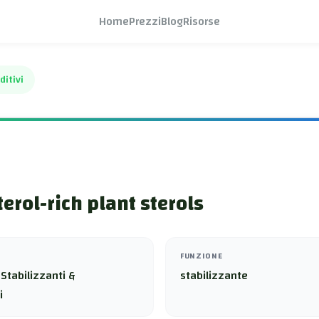
Home
Prezzi
Blog
Risorse
ditivi
erol-rich plant sterols
FUNZIONE
Stabilizzanti &
stabilizzante
i