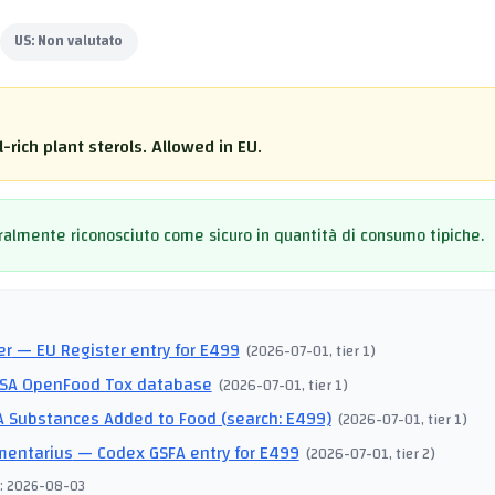
US:
Non valutato
-rich plant sterols. Allowed in EU.
almente riconosciuto come sicuro in quantità di consumo tipiche.
I
er
— EU Register entry for E499
(
2026-07-01
, tier 1
)
SA OpenFood Tox database
(
2026-07-01
, tier 1
)
 Substances Added to Food (search: E499)
(
2026-07-01
, tier 1
)
mentarius
— Codex GSFA entry for E499
(
2026-07-01
, tier 2
)
:
2026-08-03