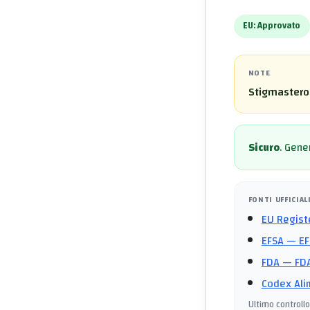
EU:
Approvato
NOTE
Stigmasterol
Sicuro
.
Gener
FONTI UFFICIAL
EU Regist
EFSA
— EF
FDA
— FDA
Codex Ali
Ultimo controllo