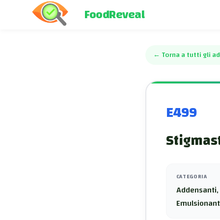
FoodReveal
←
Torna a tutti gli ad
E499
Stigmast
CATEGORIA
Addensanti, 
Emulsionant