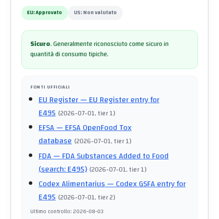
EU:
Approvato
US:
Non valutato
Sicuro
.
Generalmente riconosciuto come sicuro in
quantità di consumo tipiche.
FONTI UFFICIALI
EU Register
— EU Register entry for
E495
(
2026-07-01
, tier 1
)
EFSA
— EFSA OpenFood Tox
database
(
2026-07-01
, tier 1
)
FDA
— FDA Substances Added to Food
(search: E495)
(
2026-07-01
, tier 1
)
Codex Alimentarius
— Codex GSFA entry for
E495
(
2026-07-01
, tier 2
)
Ultimo controllo
:
2026-08-03