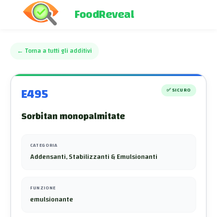
FoodReveal
←
Torna a tutti gli additivi
E495
✅
SICURO
Sorbitan monopalmitate
CATEGORIA
Addensanti, Stabilizzanti & Emulsionanti
FUNZIONE
emulsionante