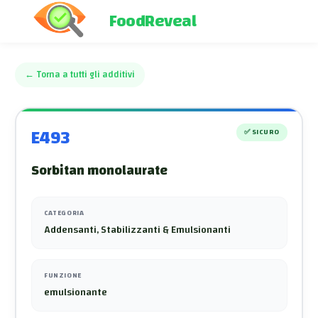
FoodReveal
←
Torna a tutti gli additivi
E493
✅
SICURO
Sorbitan monolaurate
CATEGORIA
Addensanti, Stabilizzanti & Emulsionanti
FUNZIONE
emulsionante