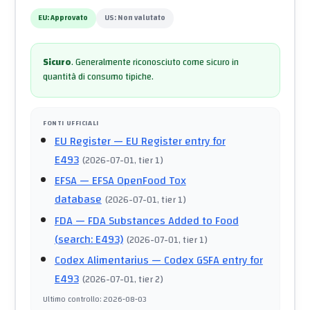
EU:
Approvato
US:
Non valutato
Sicuro
.
Generalmente riconosciuto come sicuro in
quantità di consumo tipiche.
FONTI UFFICIALI
EU Register
— EU Register entry for
E493
(
2026-07-01
, tier 1
)
EFSA
— EFSA OpenFood Tox
database
(
2026-07-01
, tier 1
)
FDA
— FDA Substances Added to Food
(search: E493)
(
2026-07-01
, tier 1
)
Codex Alimentarius
— Codex GSFA entry for
E493
(
2026-07-01
, tier 2
)
Ultimo controllo
:
2026-08-03