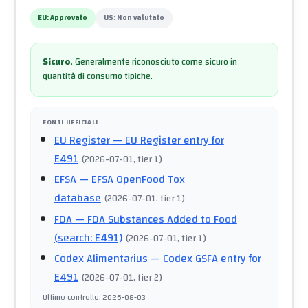
EU:
Approvato
US:
Non valutato
Sicuro
.
Generalmente riconosciuto come sicuro in
quantità di consumo tipiche.
FONTI UFFICIALI
EU Register
— EU Register entry for
E491
(
2026-07-01
, tier 1
)
EFSA
— EFSA OpenFood Tox
database
(
2026-07-01
, tier 1
)
FDA
— FDA Substances Added to Food
(search: E491)
(
2026-07-01
, tier 1
)
Codex Alimentarius
— Codex GSFA entry for
E491
(
2026-07-01
, tier 2
)
Ultimo controllo
:
2026-08-03