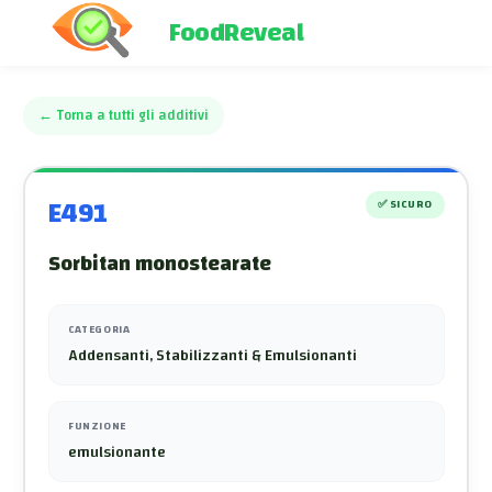
FoodReveal
←
Torna a tutti gli additivi
E491
✅
SICURO
Sorbitan monostearate
CATEGORIA
Addensanti, Stabilizzanti & Emulsionanti
FUNZIONE
emulsionante