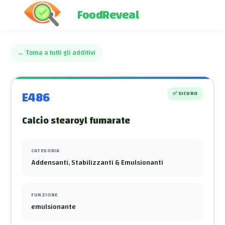
FoodReveal
←
Torna a tutti gli additivi
E486
✅
SICURO
Calcio stearoyl fumarate
CATEGORIA
Addensanti, Stabilizzanti & Emulsionanti
FUNZIONE
emulsionante