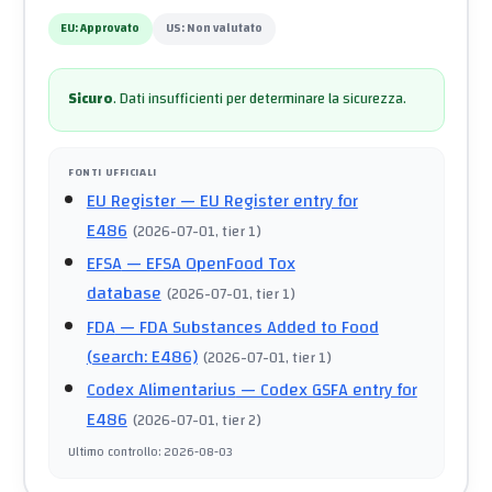
EU:
Approvato
US:
Non valutato
Sicuro
.
Dati insufficienti per determinare la sicurezza.
FONTI UFFICIALI
EU Register
— EU Register entry for
E486
(
2026-07-01
, tier 1
)
EFSA
— EFSA OpenFood Tox
database
(
2026-07-01
, tier 1
)
FDA
— FDA Substances Added to Food
(search: E486)
(
2026-07-01
, tier 1
)
Codex Alimentarius
— Codex GSFA entry for
E486
(
2026-07-01
, tier 2
)
Ultimo controllo
:
2026-08-03