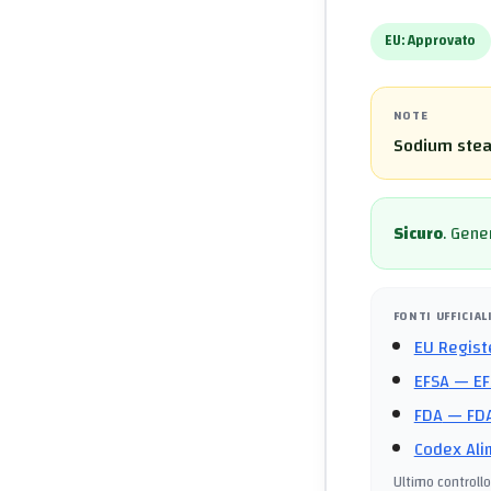
EU:
Approvato
NOTE
Sodium stear
Sicuro
.
Gener
FONTI UFFICIAL
EU Regist
EFSA
— EF
FDA
— FDA
Codex Ali
Ultimo controllo