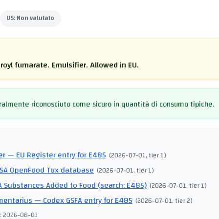
US:
Non valutato
oyl fumarate. Emulsifier. Allowed in EU.
almente riconosciuto come sicuro in quantità di consumo tipiche.
I
er
— EU Register entry for E485
(
2026-07-01
, tier 1
)
SA OpenFood Tox database
(
2026-07-01
, tier 1
)
 Substances Added to Food (search: E485)
(
2026-07-01
, tier 1
)
mentarius
— Codex GSFA entry for E485
(
2026-07-01
, tier 2
)
:
2026-08-03