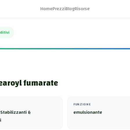
Home
Prezzi
Blog
Risorse
ditivi
earoyl fumarate
FUNZIONE
Stabilizzanti &
emulsionante
i