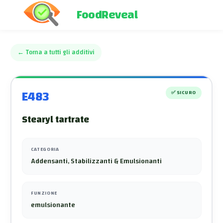
FoodReveal
←
Torna a tutti gli additivi
E483
✅
SICURO
Stearyl tartrate
CATEGORIA
Addensanti, Stabilizzanti & Emulsionanti
FUNZIONE
emulsionante