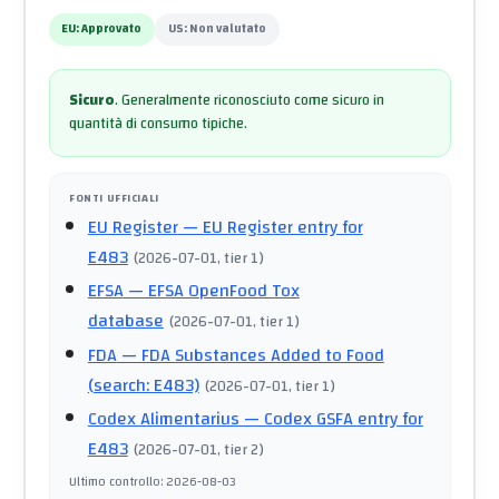
EU:
Approvato
US:
Non valutato
Sicuro
.
Generalmente riconosciuto come sicuro in
quantità di consumo tipiche.
FONTI UFFICIALI
EU Register
— EU Register entry for
E483
(
2026-07-01
, tier 1
)
EFSA
— EFSA OpenFood Tox
database
(
2026-07-01
, tier 1
)
FDA
— FDA Substances Added to Food
(search: E483)
(
2026-07-01
, tier 1
)
Codex Alimentarius
— Codex GSFA entry for
E483
(
2026-07-01
, tier 2
)
Ultimo controllo
:
2026-08-03