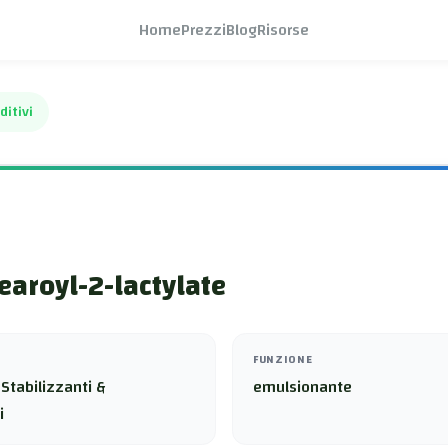
Home
Prezzi
Blog
Risorse
ditivi
tearoyl-2-lactylate
FUNZIONE
Stabilizzanti &
emulsionante
i