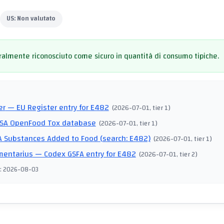
US:
Non valutato
almente riconosciuto come sicuro in quantità di consumo tipiche.
I
er
— EU Register entry for E482
(
2026-07-01
, tier 1
)
SA OpenFood Tox database
(
2026-07-01
, tier 1
)
 Substances Added to Food (search: E482)
(
2026-07-01
, tier 1
)
mentarius
— Codex GSFA entry for E482
(
2026-07-01
, tier 2
)
:
2026-08-03