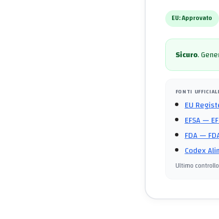
EU:
Approvato
Sicuro
.
Gener
FONTI UFFICIAL
EU Regist
EFSA
— EF
FDA
— FDA
Codex Ali
Ultimo controllo