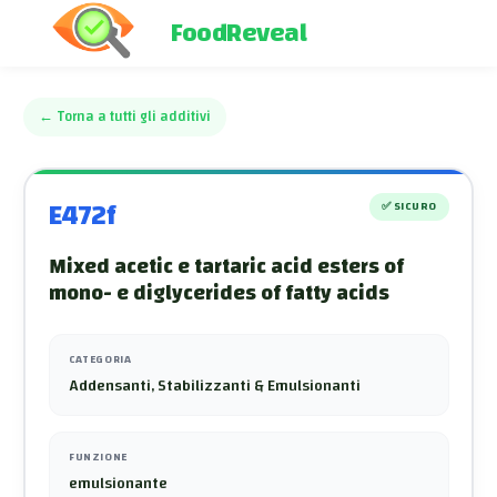
FoodReveal
←
Torna a tutti gli additivi
E472f
✅
SICURO
Mixed acetic e tartaric acid esters of
mono- e diglycerides of fatty acids
CATEGORIA
Addensanti, Stabilizzanti & Emulsionanti
FUNZIONE
emulsionante