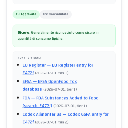
EU:
Approvato
US:
Non valutato
Sicuro
.
Generalmente riconosciuto come sicuro in
quantità di consumo tipiche.
FONTI UFFICIALI
EU Register
— EU Register entry for
E472f
(
2026-07-01
, tier 1
)
EFSA
— EFSA OpenFood Tox
database
(
2026-07-01
, tier 1
)
FDA
— FDA Substances Added to Food
(search: E472f)
(
2026-07-01
, tier 1
)
Codex Alimentarius
— Codex GSFA entry for
E472f
(
2026-07-01
, tier 2
)