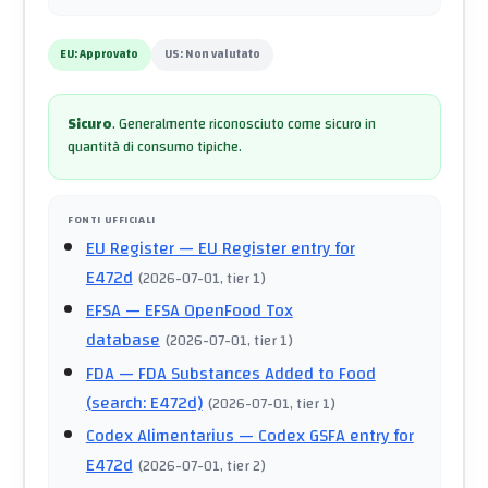
EU:
Approvato
US:
Non valutato
Sicuro
.
Generalmente riconosciuto come sicuro in
quantità di consumo tipiche.
FONTI UFFICIALI
EU Register
— EU Register entry for
E472d
(
2026-07-01
, tier 1
)
EFSA
— EFSA OpenFood Tox
database
(
2026-07-01
, tier 1
)
FDA
— FDA Substances Added to Food
(search: E472d)
(
2026-07-01
, tier 1
)
Codex Alimentarius
— Codex GSFA entry for
E472d
(
2026-07-01
, tier 2
)