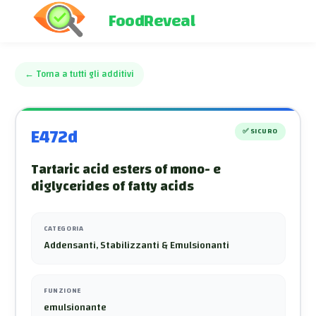
FoodReveal
←
Torna a tutti gli additivi
E472d
✅
SICURO
Tartaric acid esters of mono- e
diglycerides of fatty acids
CATEGORIA
Addensanti, Stabilizzanti & Emulsionanti
FUNZIONE
emulsionante