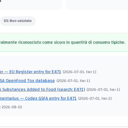
i
US:
Non valutato
almente riconosciuto come sicuro in quantità di consumo tipiche.
I
er
— EU Register entry for E471
(
2026-07-01
, tier 1
)
SA OpenFood Tox database
(
2026-07-01
, tier 1
)
 Substances Added to Food (search: E471)
(
2026-07-01
, tier 1
)
mentarius
— Codex GSFA entry for E471
(
2026-07-01
, tier 2
)
:
2026-08-03