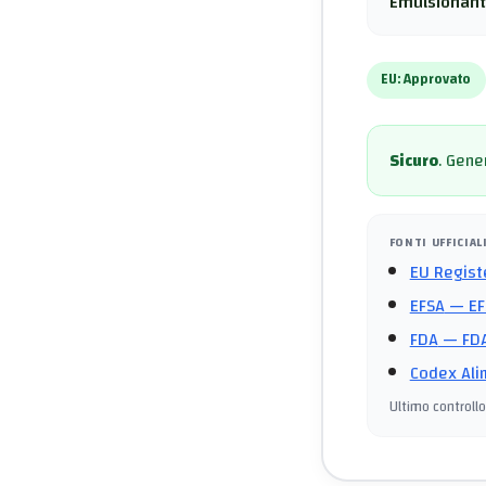
Emulsionant
EU:
Approvato
Sicuro
.
Gener
FONTI UFFICIAL
EU Regist
EFSA
— EF
FDA
— FDA
Codex Ali
Ultimo controllo