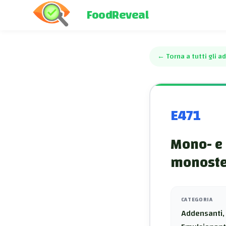
FoodReveal
←
Torna a tutti gli ad
E471
Mono- e 
monostea
CATEGORIA
Addensanti, 