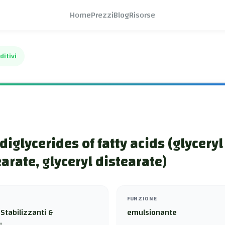
Home
Prezzi
Blog
Risorse
ditivi
diglycerides of fatty acids (glyceryl
rate, glyceryl distearate)
FUNZIONE
Stabilizzanti &
emulsionante