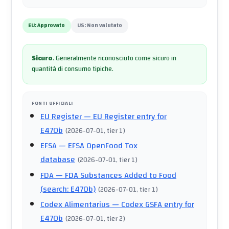
EU:
Approvato
US:
Non valutato
Sicuro
.
Generalmente riconosciuto come sicuro in
quantità di consumo tipiche.
FONTI UFFICIALI
EU Register
— EU Register entry for
E470b
(
2026-07-01
, tier 1
)
EFSA
— EFSA OpenFood Tox
database
(
2026-07-01
, tier 1
)
FDA
— FDA Substances Added to Food
(search: E470b)
(
2026-07-01
, tier 1
)
Codex Alimentarius
— Codex GSFA entry for
E470b
(
2026-07-01
, tier 2
)