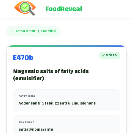
FoodReveal
←
Torna a tutti gli additivi
E470b
✅
SICURO
Magnesio salts of fatty acids
(emulsifier)
CATEGORIA
Addensanti, Stabilizzanti & Emulsionanti
FUNZIONE
antiagglomerante