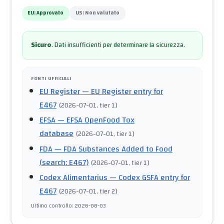
EU:
Approvato
US:
Non valutato
Sicuro
.
Dati insufficienti per determinare la sicurezza.
FONTI UFFICIALI
EU Register
— EU Register entry for
E467
(
2026-07-01
, tier 1
)
EFSA
— EFSA OpenFood Tox
database
(
2026-07-01
, tier 1
)
FDA
— FDA Substances Added to Food
(search: E467)
(
2026-07-01
, tier 1
)
Codex Alimentarius
— Codex GSFA entry for
E467
(
2026-07-01
, tier 2
)
Ultimo controllo
:
2026-08-03