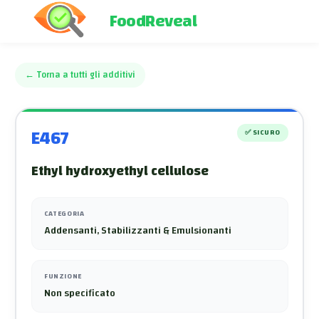
FoodReveal
←
Torna a tutti gli additivi
E467
✅
SICURO
Ethyl hydroxyethyl cellulose
CATEGORIA
Addensanti, Stabilizzanti & Emulsionanti
FUNZIONE
Non specificato