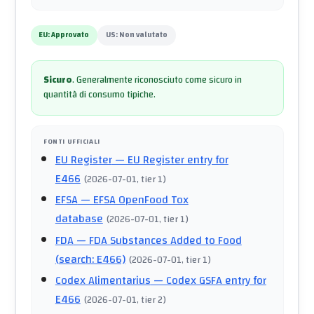
EU:
Approvato
US:
Non valutato
Sicuro
.
Generalmente riconosciuto come sicuro in
quantità di consumo tipiche.
FONTI UFFICIALI
EU Register
— EU Register entry for
E466
(
2026-07-01
, tier 1
)
EFSA
— EFSA OpenFood Tox
database
(
2026-07-01
, tier 1
)
FDA
— FDA Substances Added to Food
(search: E466)
(
2026-07-01
, tier 1
)
Codex Alimentarius
— Codex GSFA entry for
E466
(
2026-07-01
, tier 2
)