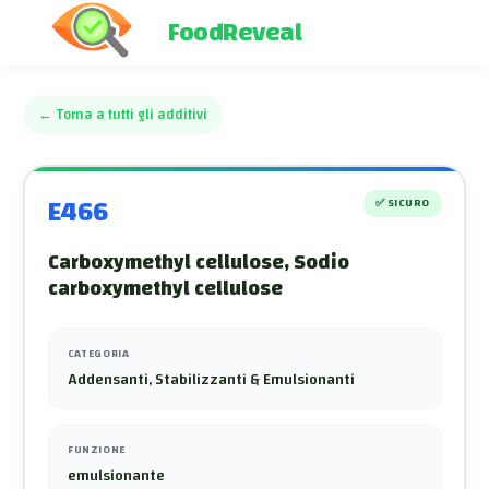
FoodReveal
←
Torna a tutti gli additivi
E466
✅
SICURO
Carboxymethyl cellulose, Sodio
carboxymethyl cellulose
CATEGORIA
Addensanti, Stabilizzanti & Emulsionanti
FUNZIONE
emulsionante