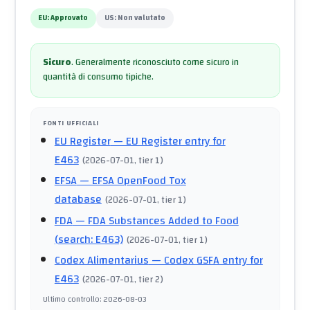
EU:
Approvato
US:
Non valutato
Sicuro
.
Generalmente riconosciuto come sicuro in
quantità di consumo tipiche.
FONTI UFFICIALI
EU Register
— EU Register entry for
E463
(
2026-07-01
, tier 1
)
EFSA
— EFSA OpenFood Tox
database
(
2026-07-01
, tier 1
)
FDA
— FDA Substances Added to Food
(search: E463)
(
2026-07-01
, tier 1
)
Codex Alimentarius
— Codex GSFA entry for
E463
(
2026-07-01
, tier 2
)
Ultimo controllo
:
2026-08-03