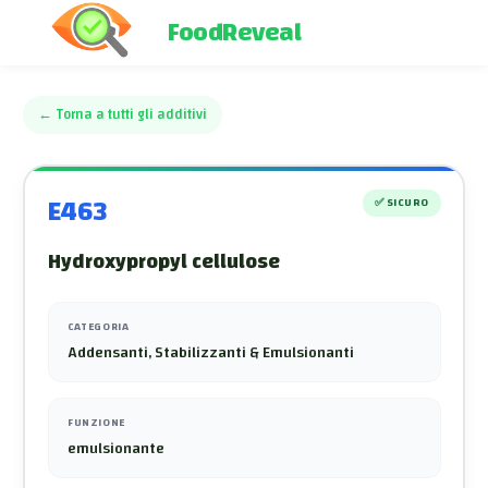
FoodReveal
←
Torna a tutti gli additivi
E463
✅
SICURO
Hydroxypropyl cellulose
CATEGORIA
Addensanti, Stabilizzanti & Emulsionanti
FUNZIONE
emulsionante