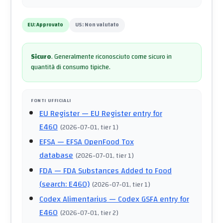
EU:
Approvato
US:
Non valutato
Sicuro
.
Generalmente riconosciuto come sicuro in
quantità di consumo tipiche.
FONTI UFFICIALI
EU Register
— EU Register entry for
E460
(
2026-07-01
, tier 1
)
EFSA
— EFSA OpenFood Tox
database
(
2026-07-01
, tier 1
)
FDA
— FDA Substances Added to Food
(search: E460)
(
2026-07-01
, tier 1
)
Codex Alimentarius
— Codex GSFA entry for
E460
(
2026-07-01
, tier 2
)