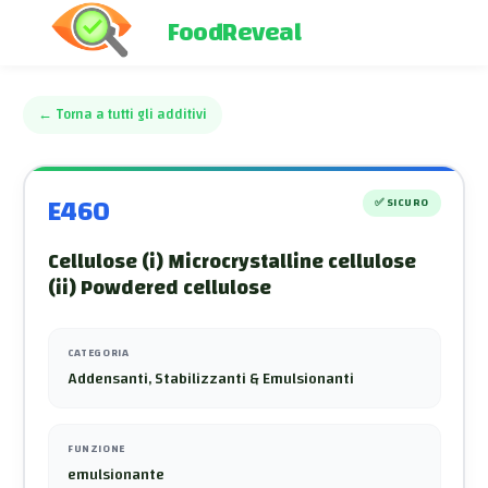
FoodReveal
←
Torna a tutti gli additivi
E460
✅
SICURO
Cellulose (i) Microcrystalline cellulose
(ii) Powdered cellulose
CATEGORIA
Addensanti, Stabilizzanti & Emulsionanti
FUNZIONE
emulsionante