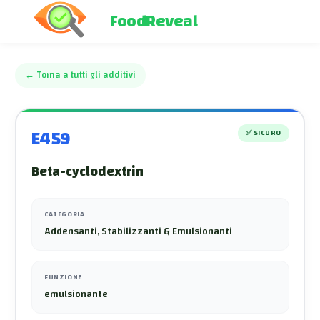
FoodReveal
←
Torna a tutti gli additivi
E459
✅
SICURO
Beta-cyclodextrin
CATEGORIA
Addensanti, Stabilizzanti & Emulsionanti
FUNZIONE
emulsionante