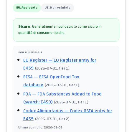
EU:
Approvato
US:
Non valutato
Sicuro
.
Generalmente riconosciuto come sicuro in
quantità di consumo tipiche.
FONTI UFFICIALI
EU Register
— EU Register entry for
E459
(
2026-07-01
, tier 1
)
EFSA
— EFSA OpenFood Tox
database
(
2026-07-01
, tier 1
)
FDA
— FDA Substances Added to Food
(search: E459)
(
2026-07-01
, tier 1
)
Codex Alimentarius
— Codex GSFA entry for
E459
(
2026-07-01
, tier 2
)
Ultimo controllo
:
2026-08-03