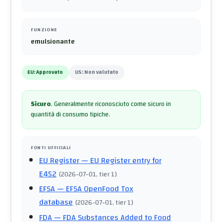
FUNZIONE
emulsionante
EU:
Approvato
US:
Non valutato
Sicuro
.
Generalmente riconosciuto come sicuro in
quantità di consumo tipiche.
FONTI UFFICIALI
EU Register
— EU Register entry for
E452
(
2026-07-01
, tier 1
)
EFSA
— EFSA OpenFood Tox
database
(
2026-07-01
, tier 1
)
FDA
— FDA Substances Added to Food