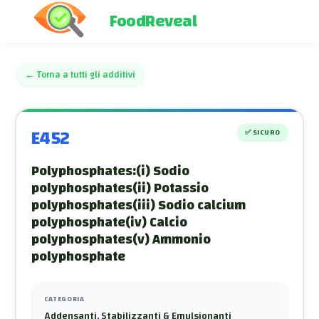
FoodReveal
←
Torna a tutti gli additivi
E452
✅
SICURO
Polyphosphates:(i) Sodio
polyphosphates(ii) Potassio
polyphosphates(iii) Sodio calcium
polyphosphate(iv) Calcio
polyphosphates(v) Ammonio
polyphosphate
CATEGORIA
Addensanti, Stabilizzanti & Emulsionanti