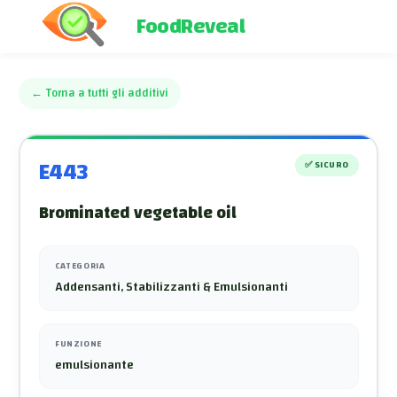
FoodReveal
←
Torna a tutti gli additivi
E443
✅
SICURO
Brominated vegetable oil
CATEGORIA
Addensanti, Stabilizzanti & Emulsionanti
FUNZIONE
emulsionante