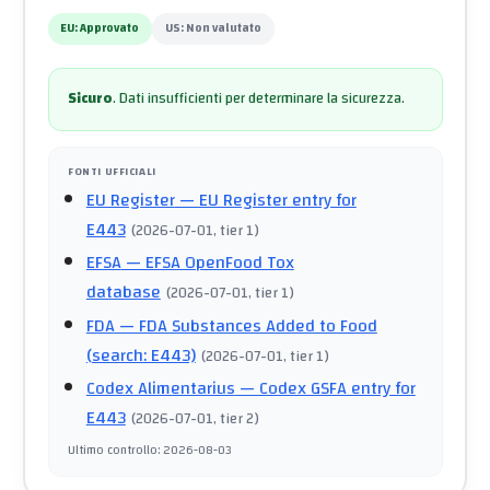
EU:
Approvato
US:
Non valutato
Sicuro
.
Dati insufficienti per determinare la sicurezza.
FONTI UFFICIALI
EU Register
— EU Register entry for
E443
(
2026-07-01
, tier 1
)
EFSA
— EFSA OpenFood Tox
database
(
2026-07-01
, tier 1
)
FDA
— FDA Substances Added to Food
(search: E443)
(
2026-07-01
, tier 1
)
Codex Alimentarius
— Codex GSFA entry for
E443
(
2026-07-01
, tier 2
)
Ultimo controllo
:
2026-08-03