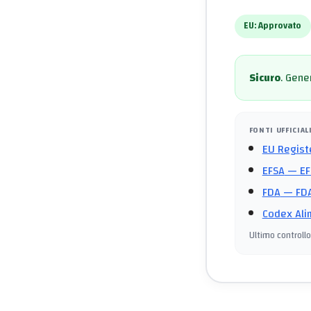
EU:
Approvato
Sicuro
.
Gener
FONTI UFFICIAL
EU Regist
EFSA
— EF
FDA
— FDA
Codex Ali
Ultimo controllo