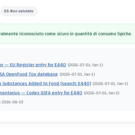
US:
Non valutato
almente riconosciuto come sicuro in quantità di consumo tipiche.
I
er
— EU Register entry for E440
(
2026-07-01
, tier 1
)
SA OpenFood Tox database
(
2026-07-01
, tier 1
)
 Substances Added to Food (search: E440)
(
2026-07-01
, tier 1
)
mentarius
— Codex GSFA entry for E440
(
2026-07-01
, tier 2
)
:
2026-08-03