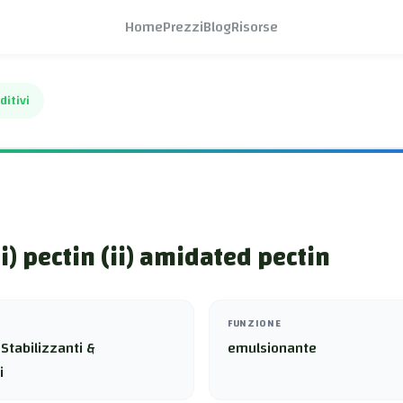
Home
Prezzi
Blog
Risorse
ditivi
i) pectin (ii) amidated pectin
FUNZIONE
Stabilizzanti &
emulsionante
i