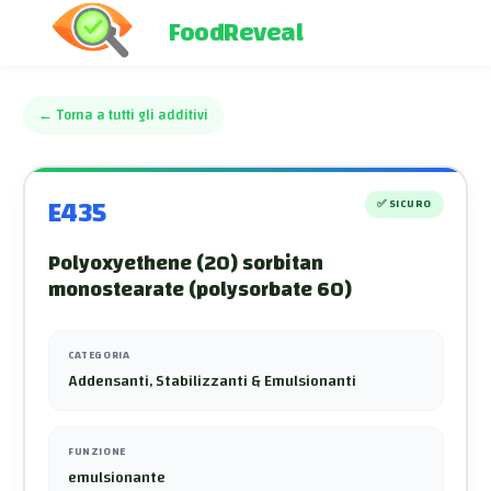
FoodReveal
←
Torna a tutti gli additivi
E435
✅
SICURO
Polyoxyethene (20) sorbitan
monostearate (polysorbate 60)
CATEGORIA
Addensanti, Stabilizzanti & Emulsionanti
FUNZIONE
emulsionante