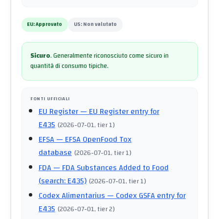
EU:
Approvato
US:
Non valutato
Sicuro
.
Generalmente riconosciuto come sicuro in
quantità di consumo tipiche.
FONTI UFFICIALI
EU Register
— EU Register entry for
E435
(
2026-07-01
, tier 1
)
EFSA
— EFSA OpenFood Tox
database
(
2026-07-01
, tier 1
)
FDA
— FDA Substances Added to Food
(search: E435)
(
2026-07-01
, tier 1
)
Codex Alimentarius
— Codex GSFA entry for
E435
(
2026-07-01
, tier 2
)