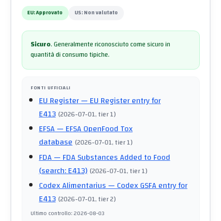
EU:
Approvato
US:
Non valutato
Sicuro
.
Generalmente riconosciuto come sicuro in
quantità di consumo tipiche.
FONTI UFFICIALI
EU Register
— EU Register entry for
E413
(
2026-07-01
, tier 1
)
EFSA
— EFSA OpenFood Tox
database
(
2026-07-01
, tier 1
)
FDA
— FDA Substances Added to Food
(search: E413)
(
2026-07-01
, tier 1
)
Codex Alimentarius
— Codex GSFA entry for
E413
(
2026-07-01
, tier 2
)
Ultimo controllo
:
2026-08-03