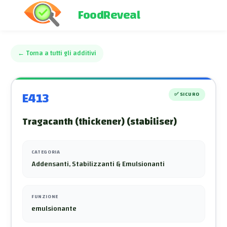
FoodReveal
←
Torna a tutti gli additivi
E413
✅
SICURO
Tragacanth (thickener) (stabiliser)
CATEGORIA
Addensanti, Stabilizzanti & Emulsionanti
FUNZIONE
emulsionante