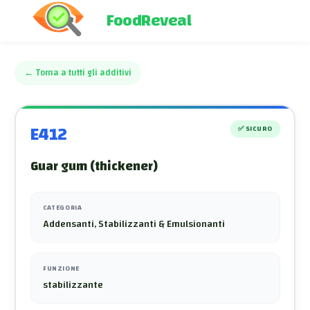
FoodReveal
←
Torna a tutti gli additivi
E412
✅
SICURO
Guar gum (thickener)
CATEGORIA
Addensanti, Stabilizzanti & Emulsionanti
FUNZIONE
stabilizzante