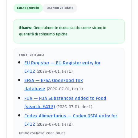
EU:
Approvato
US:
Non valutato
Sicuro
.
Generalmente riconosciuto come sicuro in
quantità di consumo tipiche.
FONTI UFFICIALI
EU Register
— EU Register entry for
E412
(
2026-07-01
, tier 1
)
EFSA
— EFSA OpenFood Tox
database
(
2026-07-01
, tier 1
)
FDA
— FDA Substances Added to Food
(search: E412)
(
2026-07-01
, tier 1
)
Codex Alimentarius
— Codex GSFA entry for
E412
(
2026-07-01
, tier 2
)
Ultimo controllo
:
2026-08-03