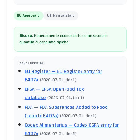
EU:
Approvato
US:
Non valutato
Sicuro
.
Generalmente riconosciuto come sicuro in
quantità di consumo tipiche.
FONTI UFFICIALI
EU Register
— EU Register entry for
E407a
(
2026-07-01
, tier 1
)
EFSA
— EFSA OpenFood Tox
database
(
2026-07-01
, tier 1
)
FDA
— FDA Substances Added to Food
(search: E407a)
(
2026-07-01
, tier 1
)
Codex Alimentarius
— Codex GSFA entry for
E407a
(
2026-07-01
, tier 2
)