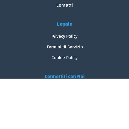
Contatti
Legale
Privacy Policy
Termini di Servizio
Cookie Policy
Connettiti con Noi
© 2026 FoodReveal.
Tutti i diritti riservati.