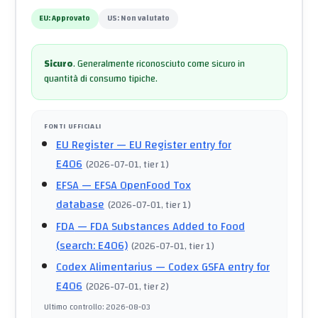
EU:
Approvato
US:
Non valutato
Sicuro
.
Generalmente riconosciuto come sicuro in
quantità di consumo tipiche.
FONTI UFFICIALI
EU Register
— EU Register entry for
E406
(
2026-07-01
, tier 1
)
EFSA
— EFSA OpenFood Tox
database
(
2026-07-01
, tier 1
)
FDA
— FDA Substances Added to Food
(search: E406)
(
2026-07-01
, tier 1
)
Codex Alimentarius
— Codex GSFA entry for
E406
(
2026-07-01
, tier 2
)
Ultimo controllo
:
2026-08-03