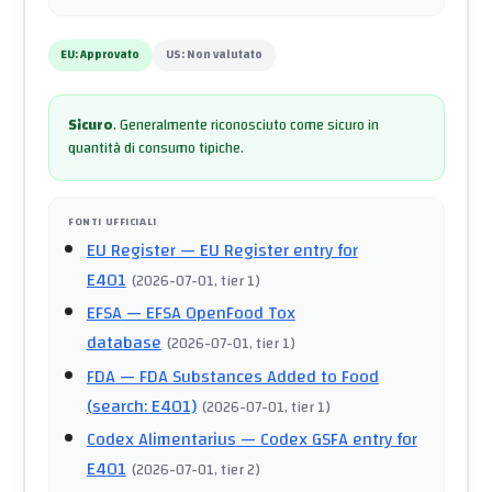
EU:
Approvato
US:
Non valutato
Sicuro
.
Generalmente riconosciuto come sicuro in
quantità di consumo tipiche.
FONTI UFFICIALI
EU Register
— EU Register entry for
E401
(
2026-07-01
, tier 1
)
EFSA
— EFSA OpenFood Tox
database
(
2026-07-01
, tier 1
)
FDA
— FDA Substances Added to Food
(search: E401)
(
2026-07-01
, tier 1
)
Codex Alimentarius
— Codex GSFA entry for
E401
(
2026-07-01
, tier 2
)