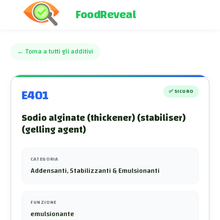
FoodReveal
←
Torna a tutti gli additivi
E401
✅
SICURO
Sodio alginate (thickener) (stabiliser)
(gelling agent)
CATEGORIA
Addensanti, Stabilizzanti & Emulsionanti
FUNZIONE
emulsionante